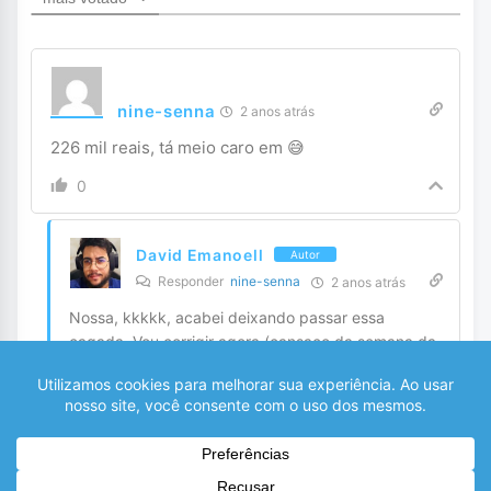
nine-senna
2 anos atrás
226 mil reais, tá meio caro em 😅
0
David Emanoell
Autor
Responder
nine-senna
2 anos atrás
Nossa, kkkkk, acabei deixando passar essa
cagada. Vou corrigir agora (cansaço da semana da
BF afeta mesmo hehe).
0