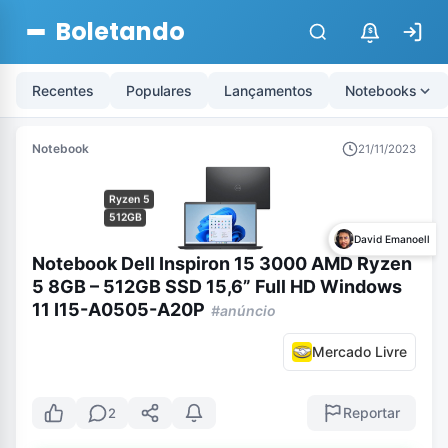
Boletando
$
Recentes
Populares
Lançamentos
Notebooks
Notebook
21/11/2023
Ryzen 5
512GB
David Emanoell
Notebook Dell Inspiron 15 3000 AMD Ryzen
5 8GB – 512GB SSD 15,6” Full HD Windows
11 I15-A0505-A20P
#anúncio
Mercado Livre
Reportar
2