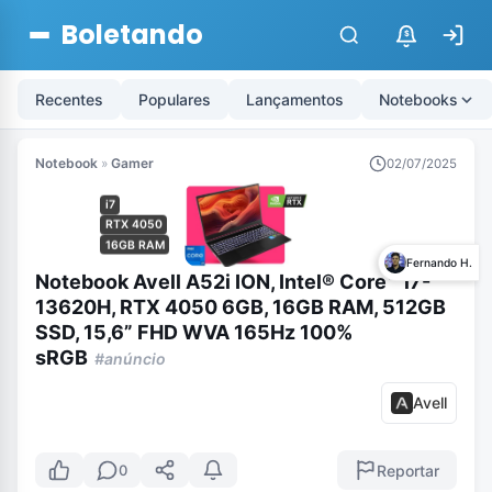
Boletando
$
Recentes
Populares
Lançamentos
Notebooks
Notebook
»
Gamer
02/07/2025
i7
RTX 4050
16GB RAM
Fernando H.
Notebook Avell A52i ION, Intel® Core™ i7-
13620H, RTX 4050 6GB, 16GB RAM, 512GB
SSD, 15,6” FHD WVA 165Hz 100%
sRGB
#anúncio
Avell
Reportar
0