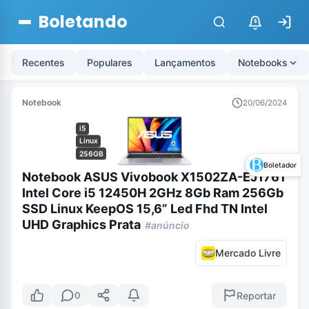
Boletando
$
Recentes
Populares
Lançamentos
Notebooks
Notebook
20/06/2024
i5
Linux
256GB
Boletador
Notebook ASUS Vivobook X1502ZA-EJ1761
Intel Core i5 12450H 2GHz 8Gb Ram 256Gb
SSD Linux KeepOS 15,6” Led Fhd TN Intel
UHD Graphics Prata
#anúncio
Mercado Livre
Reportar
0