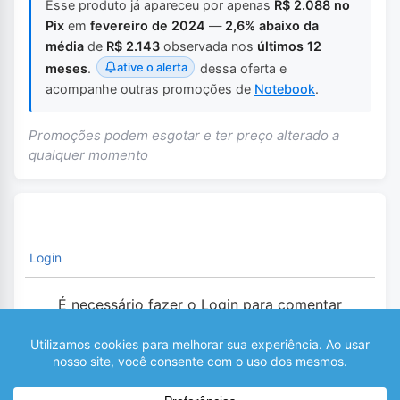
Esse produto já apareceu por apenas
R$ 2.088 no
Pix
em
fevereiro de 2024
—
2,6% abaixo da
média
de
R$ 2.143
observada nos
últimos 12
ative o alerta
meses
.
dessa oferta e
acompanhe outras promoções de
Notebook
.
Promoções podem esgotar e ter preço alterado a
qualquer momento
Login
É necessário fazer o Login para comentar
0
COMENTÁRIOS