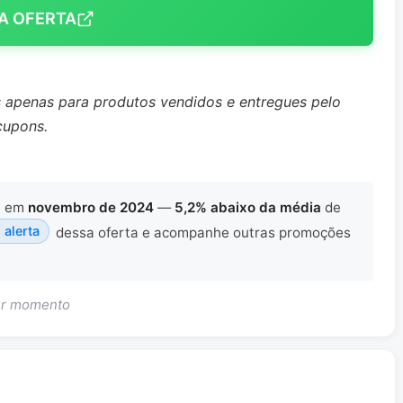
A OFERTA
s apenas para produtos vendidos e entregues pelo
cupons.
x
em
novembro de 2024
—
5,2% abaixo da média
de
 alerta
dessa oferta e acompanhe outras promoções
uer momento