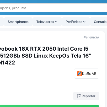
Smartphones
Televisores
Periféricos
Console
#anúncio
obook 16X RTX 2050 Intel Core I5
12GBb SSD Linux KeepOs Tela 16″
N1422
KaBuM!
Reportar