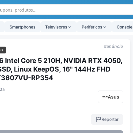
Smartphones
Televisores
Periféricos
Console
#anúncio
Hz
 Intel Core 5 210H, NVIDIA RTX 4050,
SD, Linux KeepOS, 16" 144Hz FHD
- V3607VU-RP354
sta
Asus
Reportar