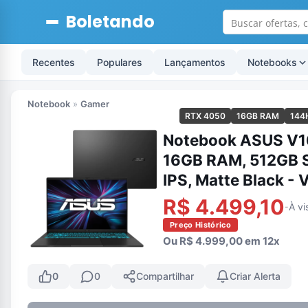
Boletando
Recentes
Populares
Lançamentos
Notebooks
Notebook
»
Gamer
RTX 4050
16GB RAM
144
Notebook ASUS V16
16GB RAM, 512GB S
IPS, Matte Black 
R$ 4.499,10
À vi
-
Preço Histórico
Ou R$ 4.999,00 em 12x
0
0
Compartilhar
Criar Alerta