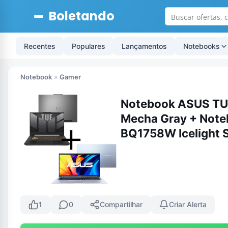
Boletando
Recentes
Populares
Lançamentos
Notebooks
Notebook
»
Gamer
Notebook ASUS TU
Mecha Gray + Not
BQ1758W Icelight S
1
0
Compartilhar
Criar Alerta