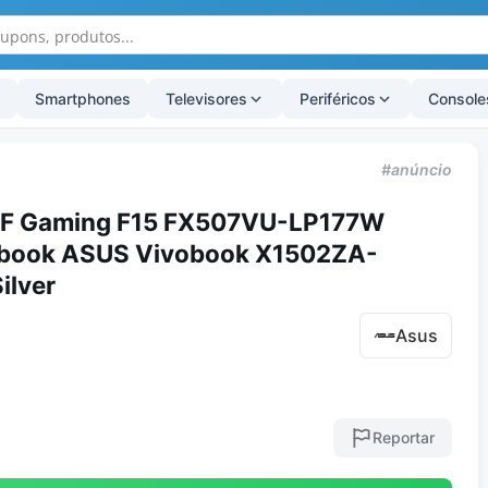
Smartphones
Televisores
Periféricos
Console
#anúncio
F Gaming F15 FX507VU-LP177W
ebook ASUS Vivobook X1502ZA-
ilver
Asus
Reportar