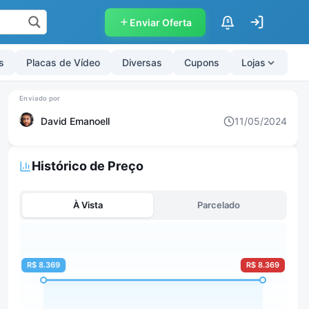
Enviar Oferta
$
s
Placas de Vídeo
Diversas
Cupons
Lojas
David Emanoell
11/05/2024
Histórico de Preço
À Vista
Parcelado