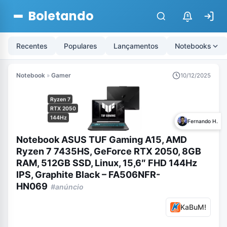
Boletando
$
Recentes
Populares
Lançamentos
Notebooks
Notebook
»
Gamer
10/12/2025
Ryzen 7
RTX 2050
144Hz
Fernando H.
Notebook ASUS TUF Gaming A15, AMD
Ryzen 7 7435HS, GeForce RTX 2050, 8GB
RAM, 512GB SSD, Linux, 15,6″ FHD 144Hz
IPS, Graphite Black – FA506NFR-
HN069
#anúncio
KaBuM!