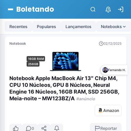
Boletando
$
Recentes
Populares
Lançamentos
Notebooks
Notebook
02/12/2025
16GB RAM
256GB
Fernando H.
Notebook Apple MacBook Air 13″ Chip M4,
CPU 10 Núcleos, GPU 8 Núcleos, Neural
Engine 16 Núcleos, 16GB RAM, SSD 256GB,
Meia-noite – MW123BZ/A
#anúncio
Amazon
Reportar
0