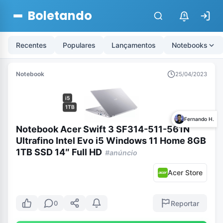
Boletando
$
Recentes
Populares
Lançamentos
Notebooks
Notebook
25/04/2023
i5
1TB
Fernando H.
Notebook Acer Swift 3 SF314-511-561N
Ultrafino Intel Evo i5 Windows 11 Home 8GB
1TB SSD 14″ Full HD
#anúncio
Acer Store
Reportar
0