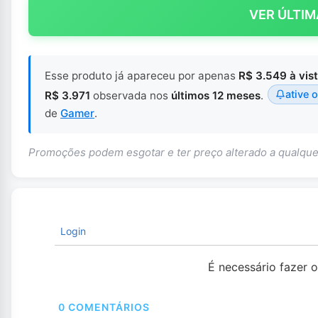
VER ÚLTIM
Esse produto já apareceu por apenas
R$ 3.549 à vis
ative o
R$ 3.971
observada nos
últimos 12 meses
.
de
Gamer
.
Promoções podem esgotar e ter preço alterado a qualq
Login
É necessário fazer 
0
COMENTÁRIOS