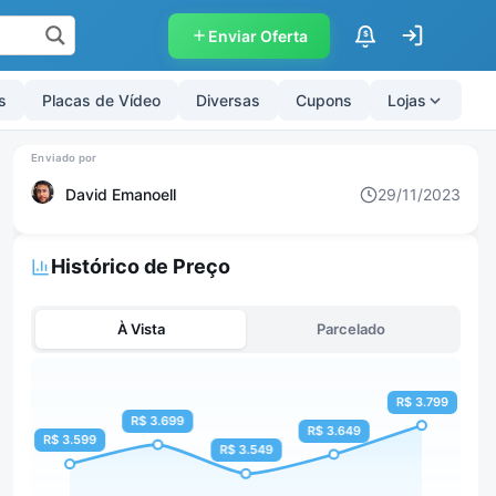
Enviar Oferta
$
s
Placas de Vídeo
Diversas
Cupons
Lojas
David Emanoell
29/11/2023
Histórico de Preço
À Vista
Parcelado