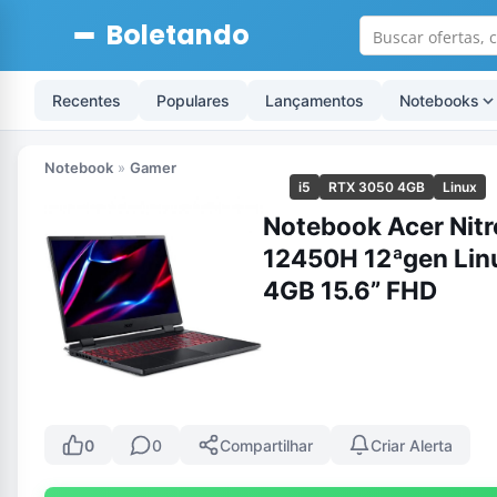
Boletando
Recentes
Populares
Lançamentos
Notebooks
Notebook
»
Gamer
i5
RTX 3050 4GB
Linux
Notebook Acer Nitr
12450H 12ªgen Lin
4GB 15.6” FHD
0
0
Compartilhar
Criar Alerta