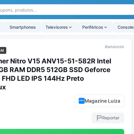
Smartphones
Televisores
Periféricos
Console
#anúncio
AM
er Nitro V15 ANV15-51-582R Intel
6GB RAM DDR5 512GB SSD Geforce
 FHD LED IPS 144Hz Preto
ux
Magazine Luiza
Reportar