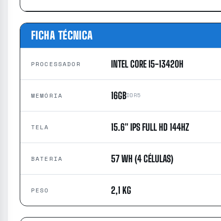
FICHA TÉCNICA
INTEL CORE I5-13420H
PROCESSADOR
16GB
MEMÓRIA
DDR5
15.6″ IPS FULL HD 144HZ
TELA
57 WH (4 CÉLULAS)
BATERIA
2,1 KG
PESO