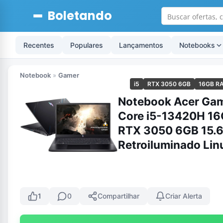
Boletando
Recentes
Populares
Lançamentos
Notebooks
Notebook
»
Gamer
i5
RTX 3050 6GB
16GB R
Notebook Acer Gam
Core i5-13420H 1
RTX 3050 6GB 15.6
Retroiluminado Lin
1
0
Compartilhar
Criar Alerta