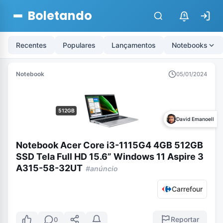
Boletando
$
Recentes
Populares
Lançamentos
Notebooks
Notebook
05/01/2024
512GB
David Emanoell
Notebook Acer Core i3-1115G4 4GB 512GB
SSD Tela Full HD 15.6” Windows 11 Aspire 3
A315-58-32UT
#anúncio
Carrefour
Reportar
0