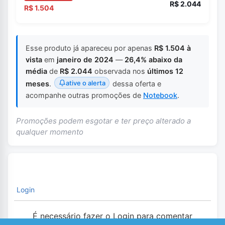
R$ 2.044
R$ 1.504
Esse produto já apareceu por apenas
R$ 1.504 à
vista
em
janeiro de 2024
—
26,4% abaixo da
média
de
R$ 2.044
observada nos
últimos 12
ative o alerta
meses
.
dessa oferta e
acompanhe outras promoções de
Notebook
.
Promoções podem esgotar e ter preço alterado a
qualquer momento
Login
É necessário fazer o Login para comentar