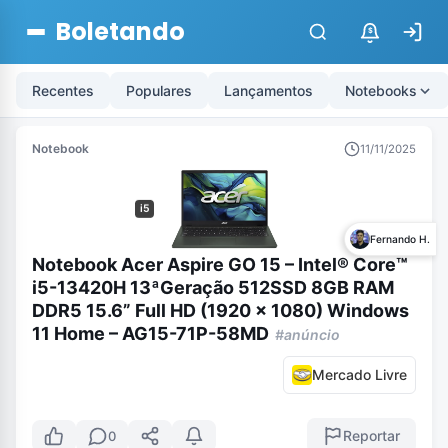
Boletando
$
Recentes
Populares
Lançamentos
Notebooks
Notebook
11/11/2025
i5
Fernando H.
Notebook Acer Aspire GO 15 – Intel® Core™
i5-13420H 13ªGeração 512SSD 8GB RAM
DDR5 15.6” Full HD (1920 x 1080) Windows
11 Home – AG15-71P-58MD
#anúncio
Mercado Livre
Reportar
0