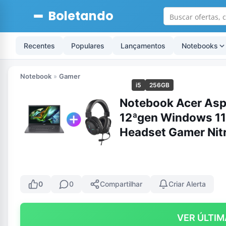
Boletando
Recentes
Populares
Lançamentos
Notebooks
Notebook
»
Gamer
i5
256GB
Notebook Acer Aspi
12ªgen Windows 11
Headset Gamer Ni
0
0
Compartilhar
Criar Alerta
VER ÚLTIM