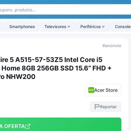
Smartphones
Televisores
Periféricos
Console
#anúncio
re 5 A515-57-53Z5 Intel Core i5
 Home 8GB 256GB SSD 15.6” FHD +
tro NHW200
Acer Store
Reportar
A OFERTA