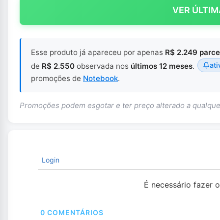
VER ÚLTIM
Esse produto já apareceu por apenas
R$ 2.249 parce
ati
de
R$ 2.550
observada nos
últimos 12 meses
.
promoções de
Notebook
.
Promoções podem esgotar e ter preço alterado a qualq
Login
É necessário fazer 
0
COMENTÁRIOS