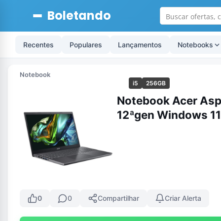
Boletando
Recentes
Populares
Lançamentos
Notebooks
Notebook
i5
256GB
Notebook Acer Aspi
12ªgen Windows 1
0
0
Compartilhar
Criar Alerta