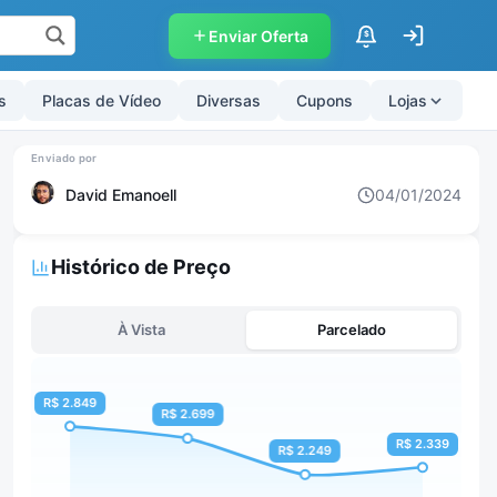
Enviar Oferta
$
s
Placas de Vídeo
Diversas
Cupons
Lojas
David Emanoell
04/01/2024
Histórico de Preço
À Vista
Parcelado