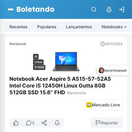
Boletando
$
Recentes
Populares
Lançamentos
Notebooks
Notebook
29/11/2023
i5
Linux
512GB
David Emanoell
Notebook Acer Aspire 5 A515-57-52A5
Intel Core i5 12450H Linux Gutta 8GB
512GB SSD 15.6” FHD
#anúncio
Mercado Livre
Reportar
3