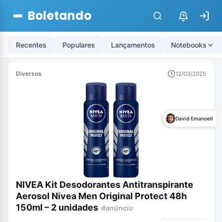
Boletando
$
Recentes
Populares
Lançamentos
Notebooks
Diversos
12/03/2025
David Emanoell
NIVEA Kit Desodorantes Antitranspirante
Aerosol Nivea Men Original Protect 48h
150ml – 2 unidades
#anúncio