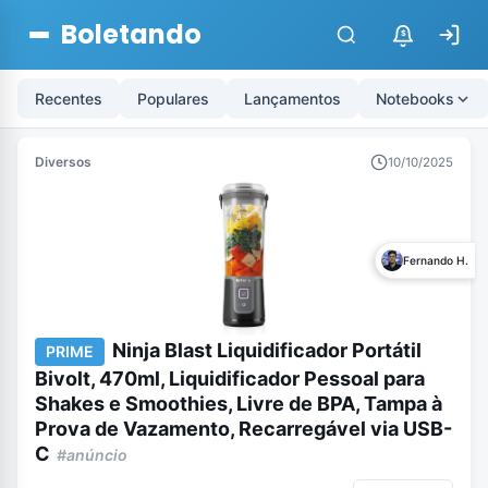
Boletando
$
Recentes
Populares
Lançamentos
Notebooks
Diversos
10/10/2025
Fernando H.
Ninja Blast Liquidificador Portátil
PRIME
Bivolt, 470ml, Liquidificador Pessoal para
Shakes e Smoothies, Livre de BPA, Tampa à
Prova de Vazamento, Recarregável via USB-
C
#anúncio