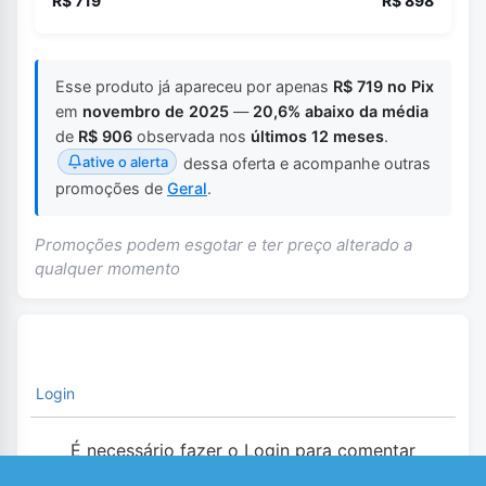
R$ 719
R$ 898
Esse produto já apareceu por apenas
R$ 719 no Pix
em
novembro de 2025
—
20,6% abaixo da média
de
R$ 906
observada nos
últimos 12 meses
.
ative o alerta
dessa oferta e acompanhe outras
promoções de
Geral
.
Promoções podem esgotar e ter preço alterado a
qualquer momento
Login
É necessário fazer o Login para comentar