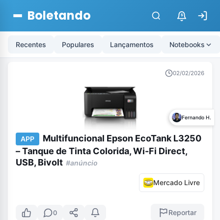
Boletando
$
Recentes
Populares
Lançamentos
Notebooks
02/02/2026
Fernando H.
Multifuncional Epson EcoTank L3250
APP
– Tanque de Tinta Colorida, Wi-Fi Direct,
USB, Bivolt
#anúncio
Mercado Livre
Reportar
0