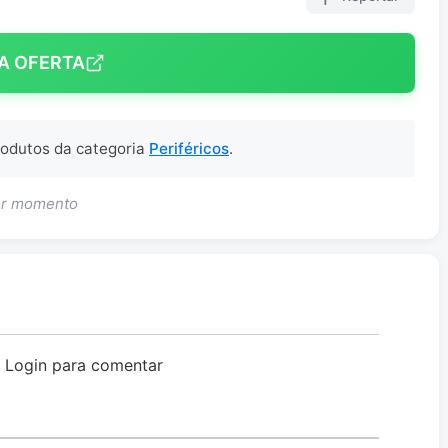
A OFERTA
produtos da categoria
Periféricos
.
uer momento
o Login para comentar