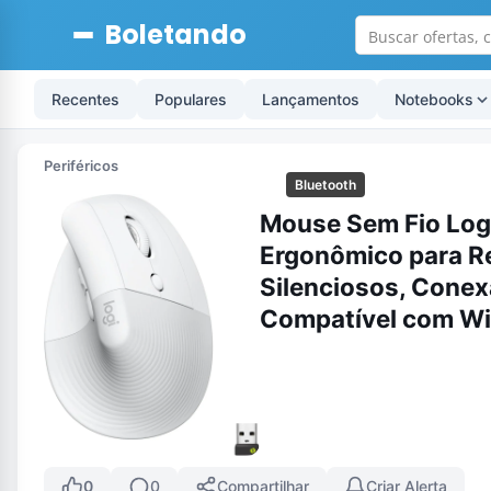
Boletando
Recentes
Populares
Lançamentos
Notebooks
Periféricos
Bluetooth
Mouse Sem Fio Logi
Ergonômico para R
Silenciosos, Conex
Compatível com W
0
0
Compartilhar
Criar Alerta