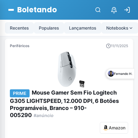
Boletando
$
Recentes
Populares
Lançamentos
Notebooks
Periféricos
11/11/2025
Fernando H.
Mouse Gamer Sem Fio Logitech
PRIME
G305 LIGHTSPEED, 12.000 DPI, 6 Botões
Programáveis, Branco – 910-
005290
#anúncio
Amazon