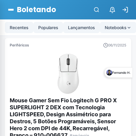
Boletando
$
Recentes
Populares
Lançamentos
Notebooks
Periféricos
06/11/2025
Fernando H.
Mouse Gamer Sem Fio Logitech G PRO X
SUPERLIGHT 2 DEX com Tecnologia
LIGHTSPEED, Design Assimétrico para
Destros, 5 Botões Programáveis, Sensor
Hero 2 com DPI de 44K, Recarregável,
Branco – 910-006637
#anúncio