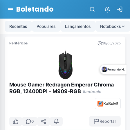
Boletando
$
Recentes
Populares
Lançamentos
Notebooks
Periféricos
28/05/2025
Fernando H.
Mouse Gamer Redragon Emperor Chroma
RGB, 12400DPI – M909-RGB
#anúncio
KaBuM!
Reportar
0