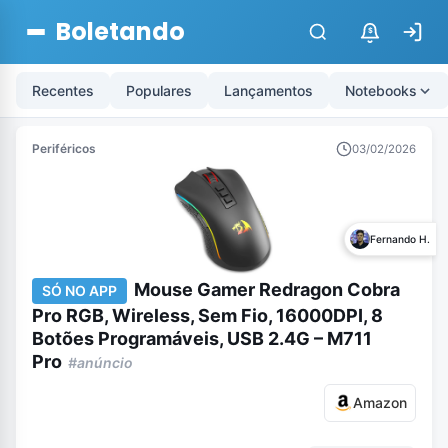
Boletando
$
Recentes
Populares
Lançamentos
Notebooks
Periféricos
03/02/2026
Fernando H.
Mouse Gamer Redragon Cobra
SÓ NO APP
Pro RGB, Wireless, Sem Fio, 16000DPI, 8
Botões Programáveis, USB 2.4G – M711
Pro
#anúncio
Amazon