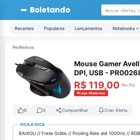
Boletando
Recentes
Populares
Lançamentos
Notebooks
Periféricos
Mouse Gamer Avell 
DPI, USB - PR0026
R$ 119,00
No Pix
-
Preço Histórico
0
0
Compartilhar
Criar Alerta
FICA A DICA
BAIXOU // Frete Grátis // Pooling Rate até 1000Hz // RG