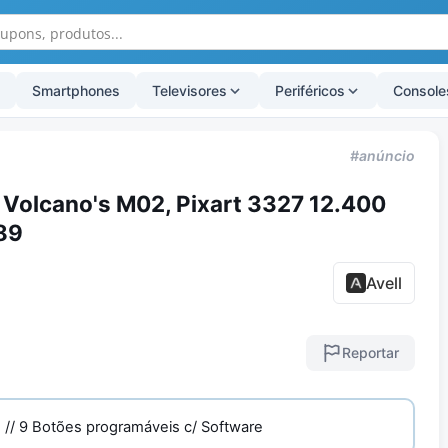
Smartphones
Televisores
Periféricos
Console
#anúncio
Volcano's M02, Pixart 3327 12.400
89
Avell
Reportar
B // 9 Botões programáveis c/ Software