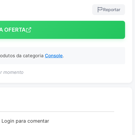
Reportar
A OFERTA
produtos da categoria
Console
.
uer momento
o Login para comentar