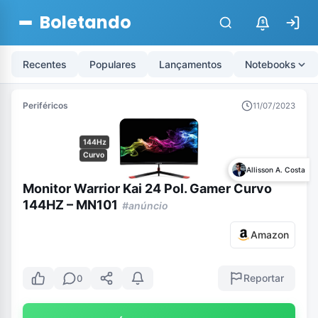
Boletando
$
Recentes
Populares
Lançamentos
Notebooks
Periféricos
11/07/2023
144Hz
Curvo
Allisson A. Costa
Monitor Warrior Kai 24 Pol. Gamer Curvo
144HZ – MN101
#anúncio
Amazon
Reportar
0