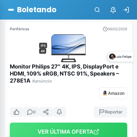
Boletando
$
Periféricos
06/02/2026
IPS
4K
Luis Felipe
Monitor Philips 27″ 4K, IPS, DisplayPort e
HDMI, 109% sRGB, NTSC 91%, Speakers –
278E1A
#anúncio
Amazon
Reportar
0
VER ÚLTIMA OFERTA