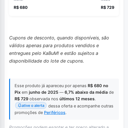
R$ 680
R$ 729
Cupons de desconto, quando disponíveis, são
válidos apenas para produtos vendidos e
entregues pelo KaBuM! e estão sujeitos a
disponibilidade do lote de cupons.
Esse produto já apareceu por apenas
R$ 680 no
Pix
em
junho de 2025
—
6,7% abaixo da média
de
R$ 729
observada nos
últimos 12 meses
.
ative o alerta
dessa oferta e acompanhe outras
promoções de
Periféricos
.
Promoções podem esgotar e ter preço alterado a