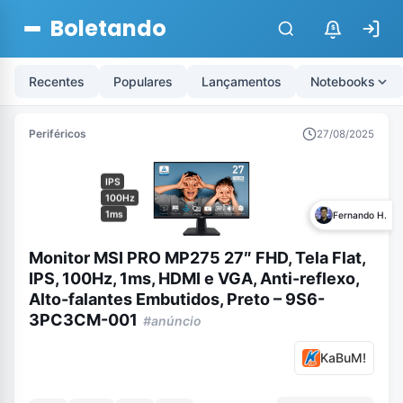
Boletando
$
Recentes
Populares
Lançamentos
Notebooks
Periféricos
27/08/2025
IPS
100Hz
1ms
Fernando H.
Monitor MSI PRO MP275 27″ FHD, Tela Flat,
IPS, 100Hz, 1ms, HDMI e VGA, Anti-reflexo,
Alto-falantes Embutidos, Preto – 9S6-
3PC3CM-001
#anúncio
KaBuM!