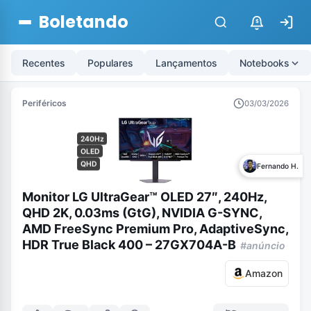
Boletando
$
Recentes
Populares
Lançamentos
Notebooks
Periféricos
03/03/2026
240Hz
OLED
QHD
Fernando H.
Monitor LG UltraGear™ OLED 27″, 240Hz,
QHD 2K, 0.03ms (GtG), NVIDIA G-SYNC,
AMD FreeSync Premium Pro, AdaptiveSync,
HDR True Black 400 – 27GX704A-B
#anúncio
Amazon