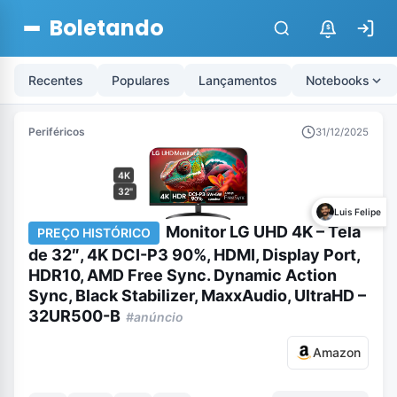
Boletando
$
Recentes
Populares
Lançamentos
Notebooks
Periféricos
31/12/2025
4K
32"
Luis Felipe
Monitor LG UHD 4K – Tela
PREÇO HISTÓRICO
de 32″, 4K DCI-P3 90%, HDMI, Display Port,
HDR10, AMD Free Sync. Dynamic Action
Sync, Black Stabilizer, MaxxAudio, UltraHD –
32UR500-B
#anúncio
Amazon