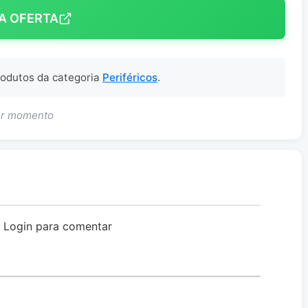
A OFERTA
produtos da categoria
Periféricos
.
uer momento
o Login para comentar