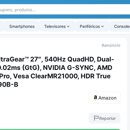
Smartphones
Televisores
Periféricos
Console
#anúncio
ltraGear™ 27″, 540Hz QuadHD, Dual-
0.02ms (GtG), NVIDIA G-SYNC, AMD
Pro, Vesa ClearMR21000, HDR True
790B-B
Amazon
Reportar