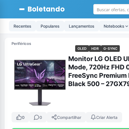
Boletando
Recentes
Populares
Lançamentos
Notebooks
Periféricos
OLED
HDR
G-SYNC
Monitor LG OLED U
Mode, 720Hz FHD 
FreeSync Premium 
Black 500 – 27GX
0
0
Compartilhar
Criar Alerta