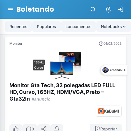
Boletando
$
Recentes
Populares
Lançamentos
Notebooks
Monitor
01/02/2023
165Hz
Curvo
Fernando H.
Monitor Gta Tech, 32 polegadas LED FULL
HD, Curvo, 165HZ, HDMI/VGA, Preto –
Gta32ln
#anúncio
KaBuM!
Reportar
0