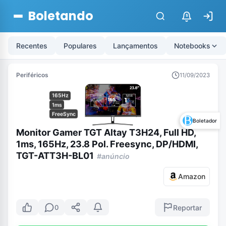
Boletando
$
Recentes
Populares
Lançamentos
Notebooks
Periféricos
11/09/2023
165Hz
1ms
FreeSync
Boletador
Monitor Gamer TGT Altay T3H24, Full HD,
1ms, 165Hz, 23.8 Pol. Freesync, DP/HDMI,
TGT-ATT3H-BL01
#anúncio
Amazon
Reportar
0