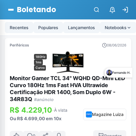
Boletando
$
Recentes
Populares
Lançamentos
Notebooks
Periféricos
08/06/2026
180Hz
1ms
Curvo
Fernando H.
Monitor Gamer TCL 34" WQHD QD-Mini LED
Curvo 180Hz 1ms Fast HVA Ultrawide
Certificação HDR 1400, Som Duplo 6W -
34R83Q
#anúncio
R$ 4.229,10
À vista
-
Magazine Luiza
Ou R$ 4.699,00 em 10x
Reportar
0