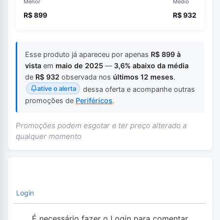
Menor
Médio
R$ 899
R$ 932
Esse produto já apareceu por apenas
R$ 899 à
vista
em
maio de 2025
—
3,6% abaixo da média
de
R$ 932
observada nos
últimos 12 meses
.
ative o alerta
dessa oferta e acompanhe outras
promoções de
Periféricos
.
Promoções podem esgotar e ter preço alterado a
qualquer momento
Login
É necessário fazer o Login para comentar