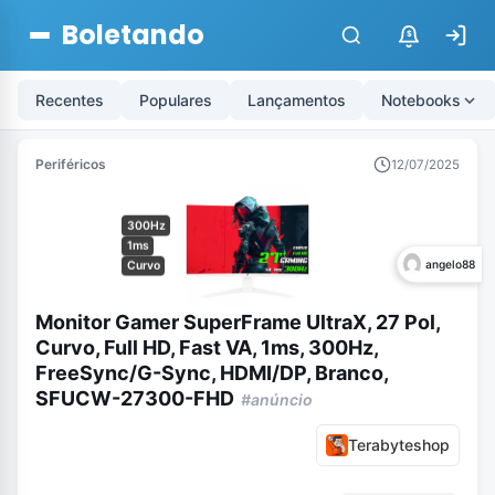
Boletando
$
Recentes
Populares
Lançamentos
Notebooks
Periféricos
12/07/2025
300Hz
1ms
angelo88
Curvo
Monitor Gamer SuperFrame UltraX, 27 Pol,
Curvo, Full HD, Fast VA, 1ms, 300Hz,
FreeSync/G-Sync, HDMI/DP, Branco,
SFUCW-27300-FHD
#anúncio
Terabyteshop