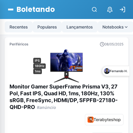
Boletando
$
Recentes
Populares
Lançamentos
Notebooks
Periféricos
08/05/2025
IPS
180Hz
Fernando H.
1ms
Monitor Gamer SuperFrame Prisma V3, 27
Pol, Fast IPS, Quad HD, 1ms, 180Hz, 130%
sRGB, FreeSync, HDMI/DP, SFPFB-27180-
QHD-PRO
#anúncio
Terabyteshop