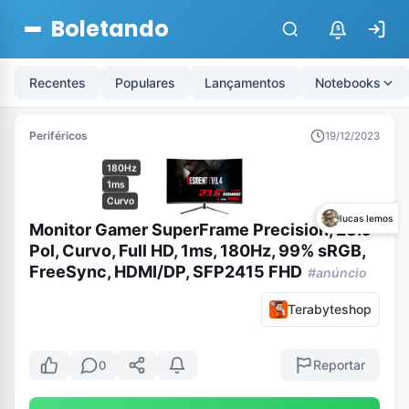
Boletando
$
Recentes
Populares
Lançamentos
Notebooks
Periféricos
19/12/2023
180Hz
1ms
Curvo
lucas lemos
Monitor Gamer SuperFrame Precision, 23.6
Pol, Curvo, Full HD, 1ms, 180Hz, 99% sRGB,
FreeSync, HDMI/DP, SFP2415 FHD
#anúncio
Terabyteshop
Reportar
0