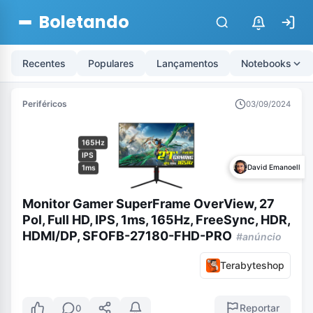
Boletando
$
Recentes
Populares
Lançamentos
Notebooks
Periféricos
03/09/2024
165Hz
IPS
David Emanoell
1ms
Monitor Gamer SuperFrame OverView, 27
Pol, Full HD, IPS, 1ms, 165Hz, FreeSync, HDR,
HDMI/DP, SFOFB-27180-FHD-PRO
#anúncio
Terabyteshop
Reportar
0