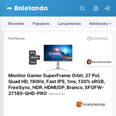
Boletando
$
Recentes
Populares
Lançamentos
Notebooks
Periféricos
22/05/2025
IPS
180Hz
David Emanoell
1ms
Monitor Gamer SuperFrame Orbit, 27 Pol,
Quad HD, 180Hz, Fast IPS, 1ms, 130% sRGB,
FreeSync, HDR, HDMI/DP, Branco, SFOFW-
27180-QHD-PRO
#anúncio
Terabyteshop