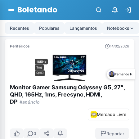
Boletando
$
Recentes
Populares
Lançamentos
Notebooks
Periféricos
14/02/2026
165Hz
1ms
QHD
Fernando H.
Monitor Gamer Samsung Odyssey G5, 27″,
QHD, 165Hz, 1ms, Freesync, HDMI,
DP
#anúncio
Mercado Livre
Reportar
0