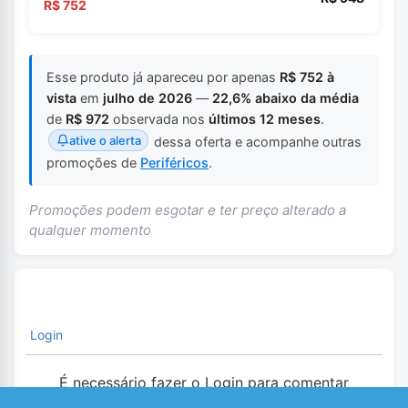
R$ 752
Esse produto já apareceu por apenas
R$ 752 à
vista
em
julho de 2026
—
22,6% abaixo da média
de
R$ 972
observada nos
últimos 12 meses
.
ative o alerta
dessa oferta e acompanhe outras
promoções de
Periféricos
.
Promoções podem esgotar e ter preço alterado a
qualquer momento
Login
É necessário fazer o Login para comentar