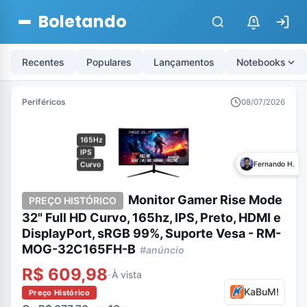
Boletando
$
Recentes
Populares
Lançamentos
Notebooks
Periféricos
08/07/2026
165Hz
IPS
Fernando H.
Curvo
Monitor Gamer Rise Mode
PREÇO HISTÓRICO
32" Full HD Curvo, 165hz, IPS, Preto, HDMI e
DisplayPort, sRGB 99%, Suporte Vesa - RM-
MOG-32C165FH-B
#anúncio
R$ 609,98
À vista
-
KaBuM!
Preço Histórico