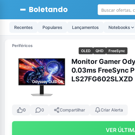
Boletando
Recentes
Populares
Lançamentos
Notebooks
Periféricos
OLED
QHD
FreeSync
Monitor Gamer Ody
0.03ms FreeSync Pr
LS27FG602SLXZD
0
0
Compartilhar
Criar Alerta
VER ÚLTIM