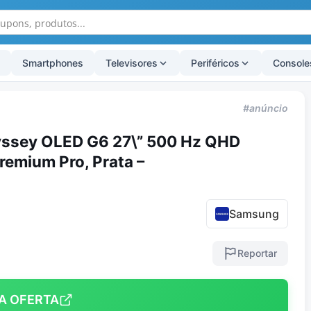
Smartphones
Televisores
Periféricos
Console
#anúncio
ssey OLED G6 27\” 500 Hz QHD
emium Pro, Prata –
Samsung
Reportar
A OFERTA