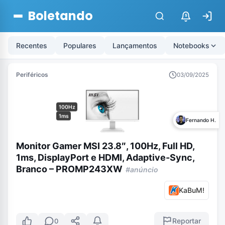
Boletando
$
Recentes
Populares
Lançamentos
Notebooks
Periféricos
03/09/2025
100Hz
1ms
Fernando H.
Monitor Gamer MSI 23.8″, 100Hz, Full HD,
1ms, DisplayPort e HDMI, Adaptive-Sync,
Branco – PROMP243XW
#anúncio
KaBuM!
Reportar
0