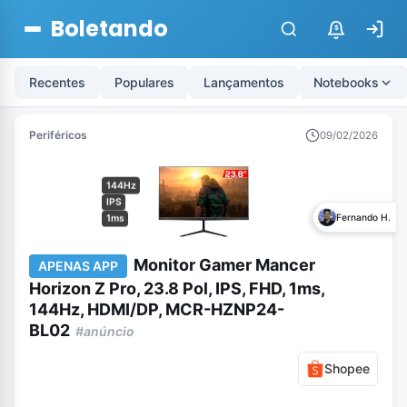
Boletando
$
Recentes
Populares
Lançamentos
Notebooks
Periféricos
09/02/2026
144Hz
IPS
Fernando H.
1ms
Monitor Gamer Mancer
APENAS APP
Horizon Z Pro, 23.8 Pol, IPS, FHD, 1ms,
144Hz, HDMI/DP, MCR-HZNP24-
BL02
#anúncio
Shopee