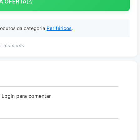
A OFERTA
produtos da categoria
Periféricos
.
uer momento
o Login para comentar