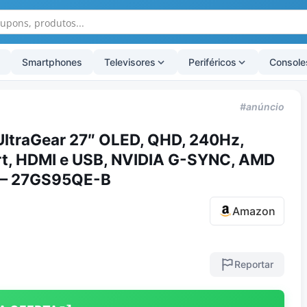
Smartphones
Televisores
Periféricos
Console
#anúncio
UltraGear 27″ OLED, QHD, 240Hz,
rt, HDMI e USB, NVIDIA G-SYNC, AMD
 – 27GS95QE-B
Amazon
Reportar