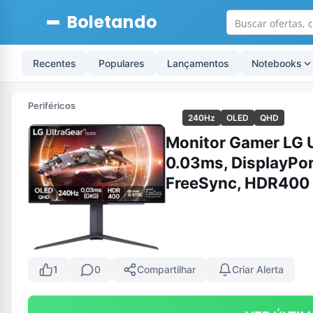
Boletando
Recentes
Populares
Lançamentos
Notebooks
Periféricos
240Hz
OLED
QHD
Monitor Gamer LG 
0.03ms, DisplayPo
FreeSync, HDR400
1
0
Compartilhar
Criar Alerta