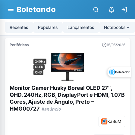
Boletando
$
Recentes
Populares
Lançamentos
Notebooks
Periféricos
15/05/2026
240Hz
OLED
Boletador
QHD
Monitor Gamer Husky Boreal OLED 27″,
QHD, 240Hz, RGB, DisplayPort e HDMI, 1.07B
Cores, Ajuste de Ângulo, Preto –
HMG00727
#anúncio
KaBuM!