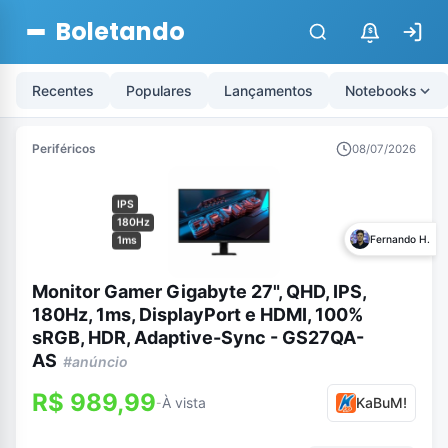
Boletando
$
Recentes
Populares
Lançamentos
Notebooks
Periféricos
08/07/2026
IPS
180Hz
Fernando H.
1ms
Monitor Gamer Gigabyte 27", QHD, IPS,
180Hz, 1ms, DisplayPort e HDMI, 100%
sRGB, HDR, Adaptive-Sync - GS27QA-
AS
#anúncio
R$ 989,99
À vista
KaBuM!
-