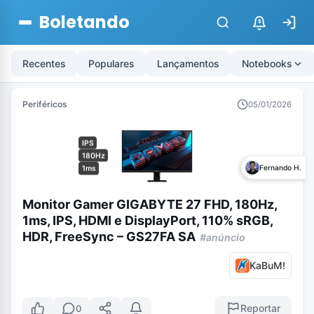
Boletando
$
Recentes
Populares
Lançamentos
Notebooks
Periféricos
05/01/2026
IPS
180Hz
Fernando H.
1ms
Monitor Gamer GIGABYTE 27 FHD, 180Hz,
1ms, IPS, HDMI e DisplayPort, 110% sRGB,
HDR, FreeSync – GS27FA SA
#anúncio
KaBuM!
Reportar
0