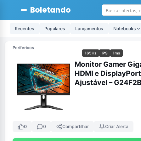
Boletando
Recentes
Populares
Lançamentos
Notebooks
Periféricos
165Hz
IPS
1ms
Monitor Gamer Giga
HDMI e DisplayPort
Ajustável – G24F2
0
0
Compartilhar
Criar Alerta