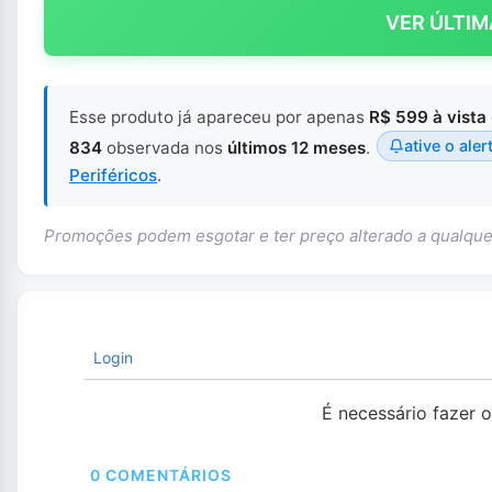
VER ÚLTIM
Esse produto já apareceu por apenas
R$ 599 à vista
ative o aler
834
observada nos
últimos 12 meses
.
Periféricos
.
Promoções podem esgotar e ter preço alterado a qualq
Login
É necessário fazer 
0
COMENTÁRIOS